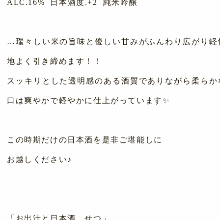
ALC.16% 日本酒度.+2 純米吟醸
…瑞々しい米の旨味と優しい甘みがふんわり広がり軽
地よく引き締めます！！
スッキリとした透明感のある酒質でありながら柔らか
口は爽やかで軽やかに仕上がっています✨
この時期だけの日本酒を是非ご堪能しに
お越しください♪
「お出汁と日本酒 せつ」