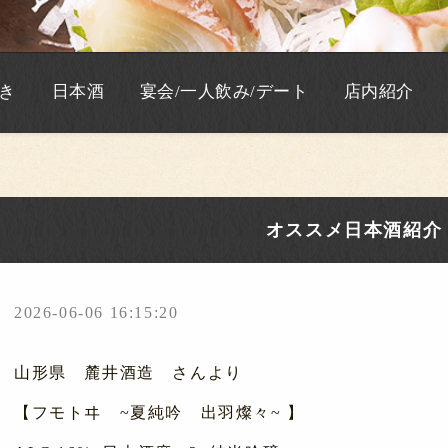
き
日本酒
宴会/一人飲み/デート
店内紹介
オススメ日本酒紹介
2026-06-06 16:15:20
山形県 麓井酒造 さんより
【フモトヰ ~夏純吟 出羽燦々~ 】